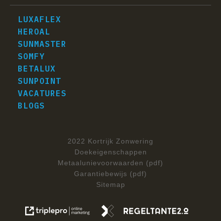
LUXAFLEX
HEROAL
SUNMASTER
SOMFY
BETALUX
SUNPOINT
VACATURES
BLOGS
2022 Kortrijk Zonwering
Doekeigenschappen
Metaalunievoorwaarden (pdf)
Garantiebewijs (pdf)
Sitemap