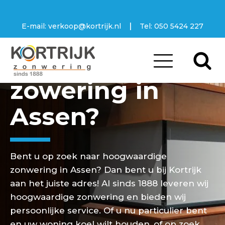
|
E-mail:
verkoop@kortrijk.nl
Tel:
050 5424 227
Op zoek naar
zowering in
Assen?
Bent u op zoek naar hoogwaardige
zonwering in Assen? Dan bent u bij Kortrijk
aan het juiste adres! Al sinds 1888 leveren wij
hoogwaardige zonwering en bieden wij
persoonlijke service. Of u nu particulier bent
en uw woning koel wilt houden, of op zoek