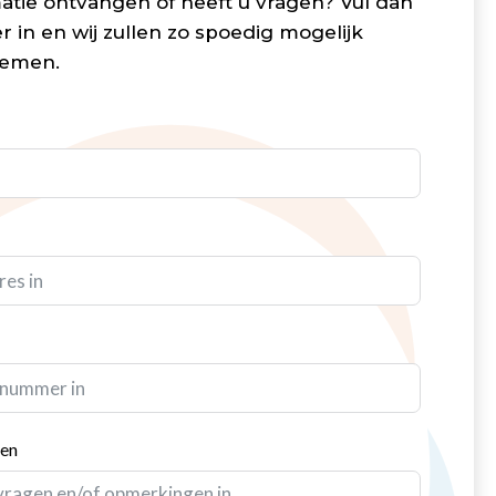
atie ontvangen of heeft u vragen? Vul dan
r in en wij zullen zo spoedig mogelijk
nemen.
gen