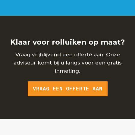
Elektrische rolluiken bedient u met een
schakelaar, afstandsbediening of app. Solar-
varianten laden op via zonne-energie, geen
stroomaansluiting nodig.
Klaar voor rolluiken op maat?
Vraag vrijblijvend een offerte aan. Onze
adviseur komt bij u langs voor een gratis
inmeting.
VRAAG EEN OFFERTE AAN