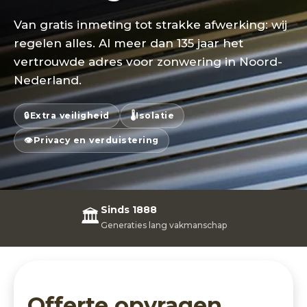
Van gratis inmeting tot strakke afwerking: wij
regelen alles. Al meer dan 135 jaar het
vertrouwde adres voor zonwering in Noord-
Nederland.
🔒
Extra veiligheid
🌡️
Isolatie
👁️
Privacy en verduistering
5 jaar garantie
🛡️
Op materiaal en montage
Offerte opvragen