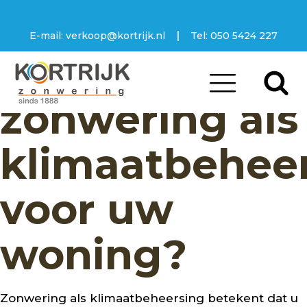
|
E-mail:
verkoop@kortrijk.nl
Tel:
050 5424 227
Hoe werkt
zonwering als
klimaatbehee
voor uw
woning?
Zonwering als klimaatbeheersing betekent dat u