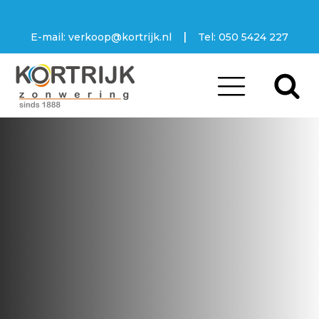
|
E-mail:
verkoop@kortrijk.nl
Tel:
050 5424 227