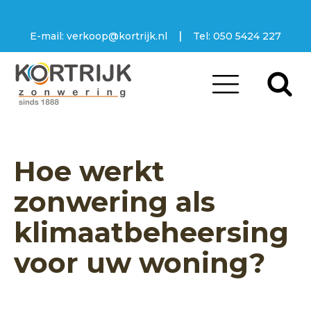
|
E-mail:
verkoop@kortrijk.nl
Tel:
050 5424 227
Hoe werkt
zonwering als
klimaatbeheersing
voor uw woning?